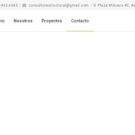
-962-6660
consultorestructural@gmail.com
Plaza Mónaco #2, Av. 
cio
Nosotros
Proyectos
Contacto