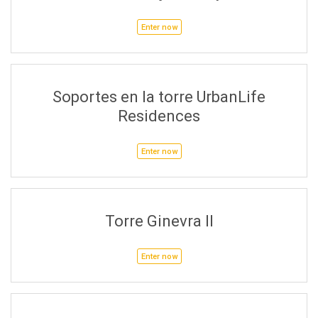
Enter now
Soportes en la torre UrbanLife
Residences
Enter now
Torre Ginevra II
Enter now